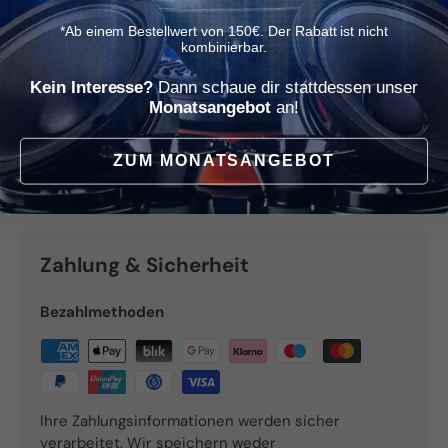
FS:1200Hz
*Ab einem Bestellwert von 150€. Der Rabatt ist nicht
Wirkungsgrad: 90dB/1W/1m
kombinierbar.
Kein Interesse?
Dann schaue dir stattdessen unser
Maße Hochtöner:
Monatsangebot
an!
Außendurchmesser: 52mm
Einbautiefe: 12.5mm
ZUM MONATSANGEBOT
Einbaudurchmesser: 44.5mm
Zahlung & Sicherheit
Bezahlmethoden
Ihre Zahlungsinformationen werden sicher
verarbeitet. Wir speichern weder