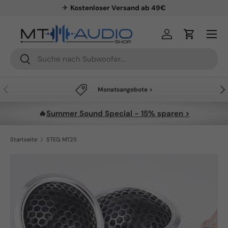
✈
Kostenloser Versand ab 49€
Direkt zum Inhalt
Menü
Einloggen
Einkaufsw
Suchen
Suchen
Vorherige
Näc
Monatsangebote >
🔥
Summer Sound Special - 15% sparen >
Startseite
STEG MT25
Zu Produktinformationen springen