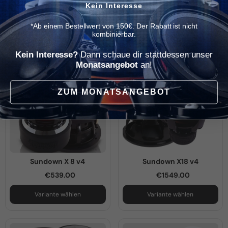
Kein Interesse
Sundown ZV6 15
Sundown ZV6 10
*Ab einem Bestellwert von 150€. Der Rabatt ist nicht
€1649.00
€1469.00
€1250.00
kombinierbar.
Variante wählen
Variante wählen
Kein Interesse?
Dann schaue dir stattdessen unser
Monatsangebot
an!
ZUM MONATSANGEBOT
Sundown X 8 v4
Sundown X18 v4
€539.00
€1549.00
Variante wählen
Variante wählen