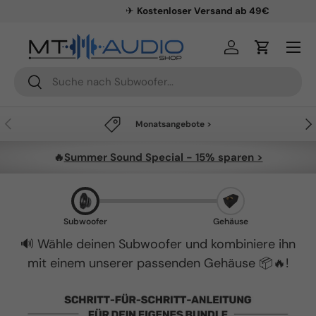
✈
Kostenloser Versand ab 49€
Direkt zum Inhalt
Menü
Einloggen
Einkaufsw
Suchen
Suchen
Vorherige
Näc
Monatsangebote >
🔥
Summer Sound Special - 15% sparen >
Subwoofer
Gehäuse
🔊 Wähle deinen Subwoofer und kombiniere ihn
mit einem unserer passenden Gehäuse 📦🔥!