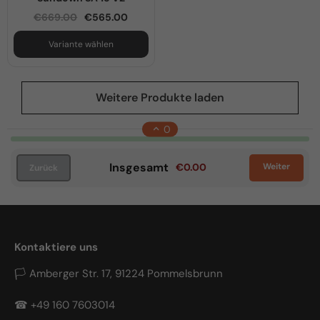
€669.00
€565.00
Variante wählen
Weitere Produkte laden
0
Insgesamt
Weiter
€0.00
Zurück
Kontaktiere uns
🏳 Amberger Str. 17, 91224 Pommelsbrunn
☎ +49 160 7603014