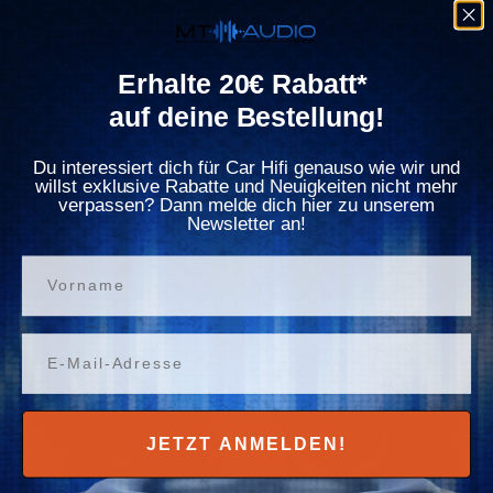
Γ
Erhalte 20€ Rabatt*
auf deine Bestellung!
Du interessiert dich für Car Hifi genauso wie wir und
willst exklusive Rabatte und Neuigkeiten nicht mehr
verpassen? Dann melde dich hier zu unserem
T1D2/D412
T1D2/D410
Newsletter an!
€599.00
€549.00
Vorname
Variante wählen
Variante wählen
Email
JETZT ANMELDEN!