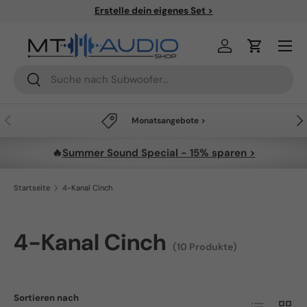
✈
Kostenloser Versand ab 49€
Direkt zum Inhalt
Menü
Einloggen
Einkaufsw
Suchen
Suchen
Vorherige
Näc
Monatsangebote >
🔥
Summer Sound Special - 15% sparen >
Startseite
4-Kanal Cinch
4-Kanal Cinch
(10 Produkte)
Sortieren nach
Produktlist
Produ