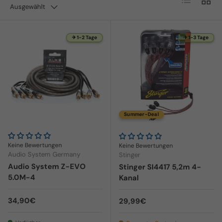
Ausgewählt
✈ 1-2 Tage
✈ 1-3 Tage
Summer-Deal
Keine Bewertungen
Keine Bewertungen
Audio System Germany
Stinger
Audio System Z-EVO
Stinger SI4417 5,2m 4-
5.0M-4
Kanal
Normaler Preis
34,90€
Normaler Preis
29,99€