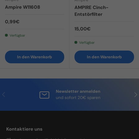
Ampire W11608
AMPIRE Cinch-
Entstörfilter
Normaler Preis
0,99€
Normaler Preis
15,00€
Verfügbar
Verfügbar
In den Warenkorb
In den Warenkorb
Newsletter anmelden
Vorherige
Näc
und sofort 20€ sparen
Kontaktiere uns