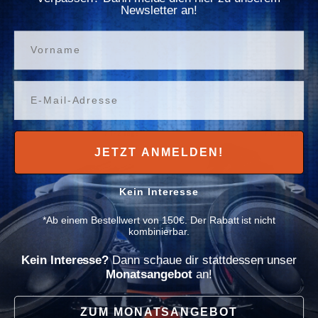
Γ
Newsletter an!
Normaler Preis
1,20€
Normaler Preis
49,99€
Vorname
Verfügbar
In den Warenkorb
In den Warenkorb
Email
✈ 1-2 Tage
✈ 1-2 Tage
JETZT ANMELDEN!
Kein Interesse
*Ab einem Bestellwert von 150€. Der Rabatt ist nicht
kombinierbar.
Kein Interesse?
Dann schaue dir stattdessen unser
Monatsangebot
an!
Keine Bewertungen
Keine Bewertungen
Ampire
Ampire
ZUM MONATSANGEBOT
Ampire CV400