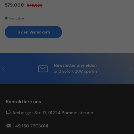
Verkaufspreis
Normaler Preis
579,00€
649,00€
Verfügbar
In den Warenkorb
Newsletter anmelden
Vorherige
Näc
und sofort 20€ sparen
Kontaktiere uns
🏳 Amberger Str. 17, 91224 Pommelsbrunn
☎ +49 160 7603014