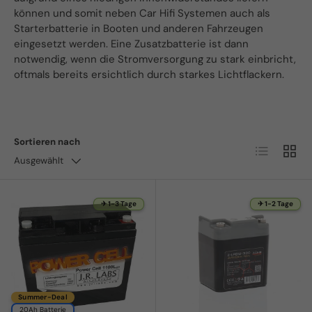
können und somit neben Car Hifi Systemen auch als
Starterbatterie in Booten und anderen Fahrzeugen
eingesetzt werden. Eine Zusatzbatterie ist dann
notwendig, wenn die Stromversorgung zu stark einbricht,
oftmals bereits ersichtlich durch starkes Lichtflackern.
Sortieren nach
Produktlist
Produ
Ausgewählt
✈ 1-3 Tage
✈ 1-2 Tage
Summer-Deal
20Ah Batterie