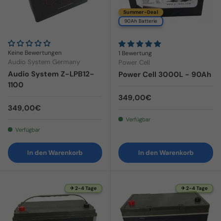
Summer-Deal
90Ah Batterie
Keine Bewertungen
1 Bewertung
Audio System Germany
Power Cell
Audio System Z-LPB12-
Power Cell 3000L - 90Ah
1100
Normaler Preis
349,00€
Normaler Preis
349,00€
Verfügbar
Verfügbar
In den Warenkorb
In den Warenkorb
✈ 2-4 Tage
✈ 2-4 Tage