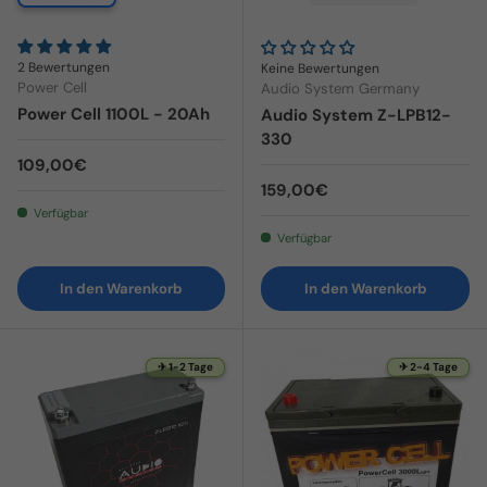
2 Bewertungen
Keine Bewertungen
Power Cell
Audio System Germany
Power Cell 1100L - 20Ah
Audio System Z-LPB12-
330
Normaler Preis
109,00€
Normaler Preis
159,00€
Verfügbar
Verfügbar
In den Warenkorb
In den Warenkorb
✈ 1-2 Tage
✈ 2-4 Tage