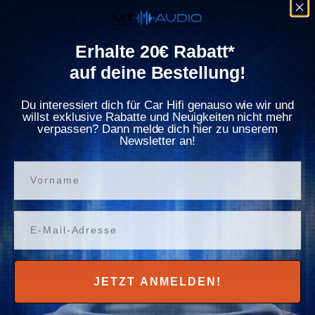
Γ
Erhalte 20€ Rabatt*
auf deine Bestellung!
bis 15.000 Watt
bis 5.000 Watt
Du interessiert dich für Car Hifi genauso wie wir und
willst exklusive Rabatte und Neuigkeiten nicht mehr
Keine Bewertungen
Keine Bewertungen
verpassen? Dann melde dich hier zu unserem
Lithium
Lithium
Newsletter an!
Yinlong 14,4v 120Ah Triple
Yinlong 14,4v 40Ah
Bank Komplettset
Sixpack Komplettset
Vorname
Verkaufspreis
Normaler Preis
1.499,00€
Verkaufspreis
Normaler Preis
579,00€
1.799,00€
629,00€
Email
Verfügbar
In den Warenkorb
In den Warenkorb
JETZT ANMELDEN!