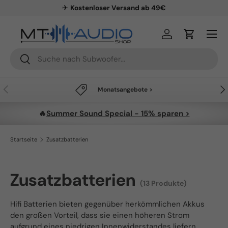
✈
Kostenloser Versand ab 49€
Direkt zum Inhalt
Menü
Einloggen
Einkaufsw
Suchen
Suchen
Vorherige
Näc
Monatsangebote >
🔥
Summer Sound Special - 15% sparen >
Startseite
Zusatzbatterien
Zusatzbatterien
(13 Produkte)
Hifi Batterien bieten gegenüber herkömmlichen Akkus
den großen Vorteil, dass sie einen höheren Strom
aufgrund eines niedrigen Innenwiderstandes liefern