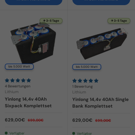
✈ 3-5 Tage
✈ 3-5 Tage
bis 5.000 Watt
bis 5.000 Watt
4 Bewertungen
1 Bewertung
Lithium
Lithium
Yinlong 14,4v 40Ah
Yinlong 14,4v 40Ah Single
Sixpack Komplettset
Bank Komplettset
Verkaufspreis
Normaler Preis
629,00€
Verkaufspreis
Normaler Preis
629,00€
699,00€
699,00€
Verfügbar
Verfügbar