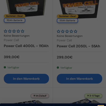
Summer-Deal
Summer-Deal
110Ah Batterie
55Ah Batterie
Keine Bewertungen
Keine Bewertungen
Power Cell
Power Cell
Power Cell 4000L - 110Ah
Power Cell 2050L - 55Ah
Normaler Preis
399,00€
Normaler Preis
299,00€
Verfügbar
Verfügbar
In den Warenkorb
In den Warenkorb
✈ Im Zulauf
✈ 3-5 Tage