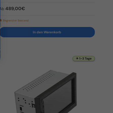
Normaler Preis
489,00€
Ab
Begrenzter Bestand
In den Warenkorb
✈ 1-3 Tage