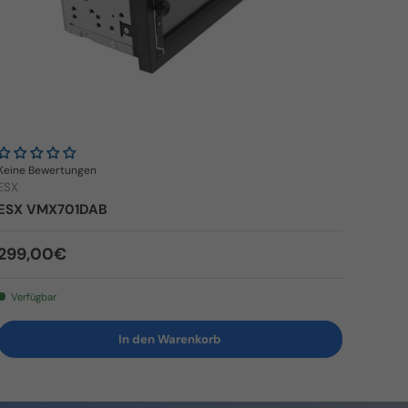
Keine Bewertungen
ESX
ESX VMX701DAB
Normaler Preis
299,00€
Verfügbar
In den Warenkorb