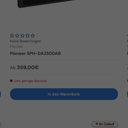
Keine Bewertungen
Pioneer
Pioneer SPH-DA250DAB
Normaler Preis
359,00€
Ab
Sehr geringer Bestand
In den Warenkorb
✈ Im Zulauf