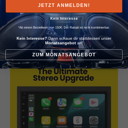
JETZT ANMELDEN!
Normaler Preis
219,00€
Ab
Kein Interesse
*Ab einem Bestellwert von 150€. Der Rabatt ist nicht kombinierbar.
In den Warenkorb
Kein Interesse?
Dann schaue dir stattdessen unser
Monatsangebot
an!
ZUM MONATSANGEBOT
✈ 1-3 Tage