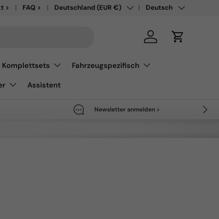
Land/Region
Sprache
uf bis 50% sparen >
t >
FAQ >
Deutschland (EUR €)
Deutsch
Einloggen
Einkaufswa
Komplettsets
Fahrzeugspezifisch
er
Assistent
Nächs
>
Newsletter anmelden >