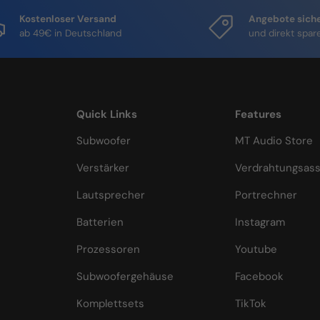
Kostenloser Versand
Angebote sich
ab 49€ in Deutschland
und direkt spar
Quick Links
Features
Subwoofer
MT Audio Store
Verstärker
Verdrahtungsass
Lautsprecher
Portrechner
Batterien
Instagram
Prozessoren
Youtube
Subwoofergehäuse
Facebook
Komplettsets
TikTok