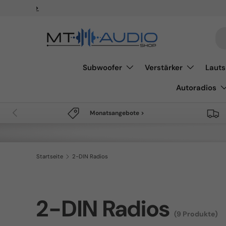
✈
Kostenloser Versand ab 49€
Direkt zum Inhalt
Su
Subwoofer
Verstärker
Lauts
Autoradios
Vorherige
Monatsangebote >
Startseite
2-DIN Radios
2-DIN Radios
(9 Produkte)