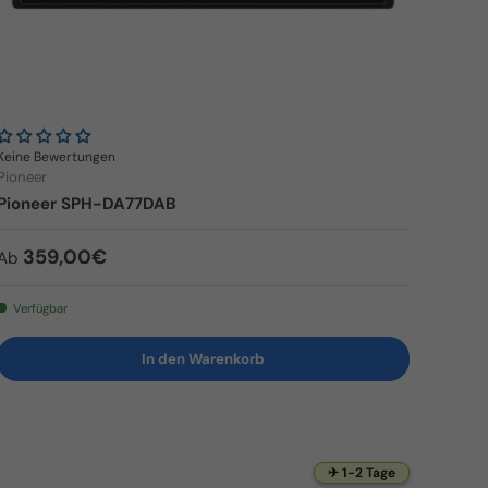
Keine Bewertungen
Pioneer
Pioneer SPH-DA77DAB
Normaler Preis
359,00€
Ab
Verfügbar
In den Warenkorb
✈ 1-2 Tage