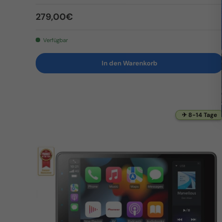
Normaler Preis
279,00€
Verfügbar
In den Warenkorb
✈ 8-14 Tage