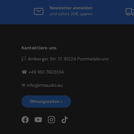
Newsletter anmelden
und sofort 20€ sparen
Kontaktiere uns
🏳 Amberger Str. 17, 91224 Pommelsbrunn
☎ +49 160 7603014
✉ info@mtaudio.eu
Öffnungszeiten >
Facebook
YouTube
Instagram
TikTok