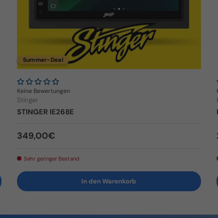
Summer-Deal
Keine Bewertungen
Stinger
STINGER IE268E
Normaler Preis
349,00€
Sehr geringer Bestand
In den Warenkorb