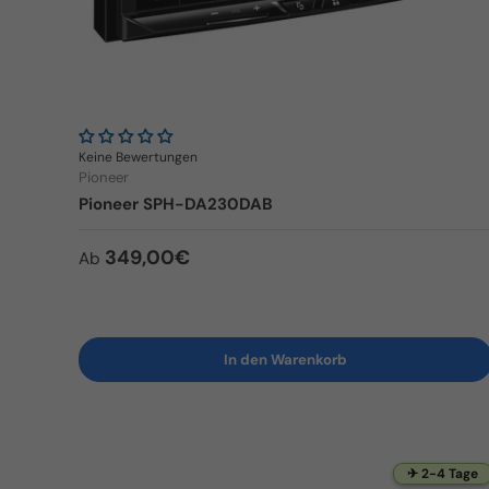
Keine Bewertungen
Pioneer
Pioneer SPH-DA230DAB
Normaler Preis
349,00€
Ab
In den Warenkorb
✈ 2-4 Tage