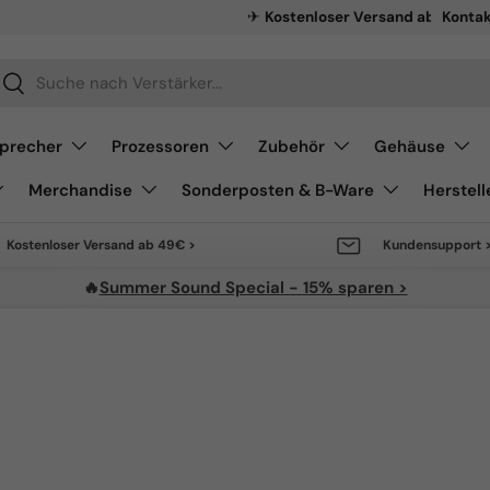
Abverka
Kontak
chen
Suchen
precher
Prozessoren
Zubehör
Gehäuse
Merchandise
Sonderposten & B-Ware
Herstell
Kostenloser Versand ab 49€ >
Kundensupport 
🔥
Summer Sound Special - 15% sparen >