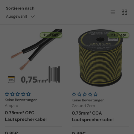
Sortieren nach
Produktlist
Produ
Ausgewählt
✈ 1-3 Tage
✈ 1-3 Tage
Keine Bewertungen
Keine Bewertungen
Ampire
Ground Zero
0.75mm² OFC
0.75mm² CCA
Lautsprecherkabel
Lautsprecherkabel
Normaler Preis
0,85€
Normaler Preis
0,49€