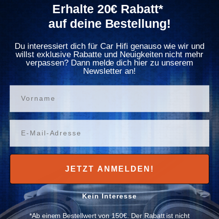
Γ
Erhalte 20€ Rabatt*
auf deine Bestellung!
1 Bewertung
1 Bewertung
Ampire
Ground Zero
2.5mm² OFC
2.5mm² CCA
Du interessiert dich für Car Hifi genauso wie wir und
Lautsprecherkabel
Lautsprecherkabel
willst exklusive Rabatte und Neuigkeiten nicht mehr
verpassen? Dann melde dich hier zu unserem
Newsletter an!
Normaler Preis
2,35€
Normaler Preis
1,39€
Vorname
Verfügbar
Verfügbar
In den Warenkorb
In den Warenkorb
Email
✈ 1-3 Tage
✈ 1-3 Tage
JETZT ANMELDEN!
Kein Interesse
*Ab einem Bestellwert von 150€. Der Rabatt ist nicht