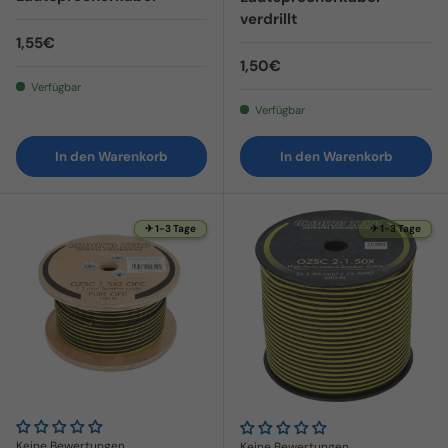
verdrillt
Normaler Preis
1,55€
Normaler Preis
1,50€
Verfügbar
Verfügbar
In den Warenkorb
In den Warenkorb
✈ 1-3 Tage
✈ 1-3 Tage
Keine Bewertungen
Keine Bewertungen