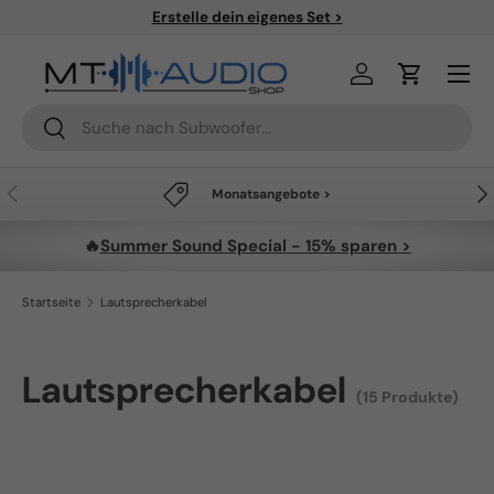
Erstelle dein eigenes Set >
Direkt zum Inhalt
Menü
Einloggen
Einkaufsw
Suchen
Suchen
Vorherige
Näc
Monatsangebote >
🔥
Summer Sound Special - 15% sparen >
Startseite
Lautsprecherkabel
Lautsprecherkabel
(15 Produkte)