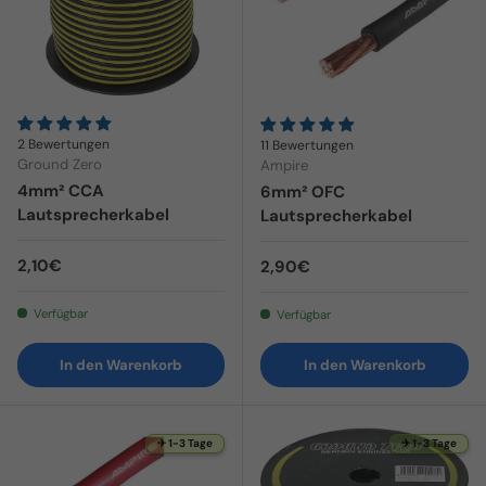
2 Bewertungen
11 Bewertungen
Ground Zero
Ampire
4mm² CCA
6mm² OFC
Lautsprecherkabel
Lautsprecherkabel
Normaler Preis
2,10€
Normaler Preis
2,90€
Verfügbar
Verfügbar
In den Warenkorb
In den Warenkorb
✈ 1-3 Tage
✈ 1-3 Tage