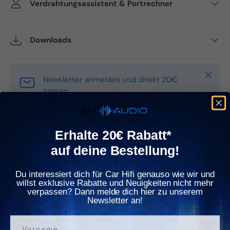
Verdrahtungsassistent & Portrechner
Downloads
Schlie
Newsletter anmelden und direkt 20€
sparen
Herstellerinformationen
Erhalte 20€ Rabatt*
auf deine Bestellung!
Beschreibung
Downloads
Du interessiert dich für Car Hifi genauso wie wir und
willst exklusive Rabatte und Neuigkeiten nicht mehr
verpassen? Dann melde dich hier zu unserem
Newsletter an!
Rockford Fosgate Power Verstärker
Vorname
PLC2 Bassregler