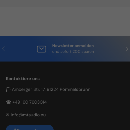
Newsletter anmelden
Vorherige
Näc
und sofort 20€ sparen
Kontaktiere uns
🏳 Amberger Str. 17, 91224 Pommelsbrunn
☎ +49 160 7603014
✉ info@mtaudio.eu