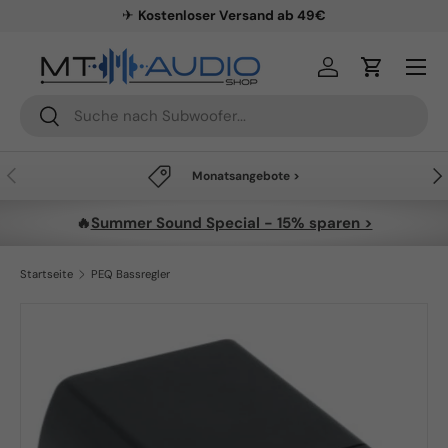
✈
Kostenloser Versand ab 49€
Direkt zum Inhalt
Menü
Einloggen
Einkaufsw
Suchen
Suchen
Vorherige
Näc
Monatsangebote >
🔥
Summer Sound Special - 15% sparen >
Startseite
PEQ Bassregler
Zu Produktinformationen springen