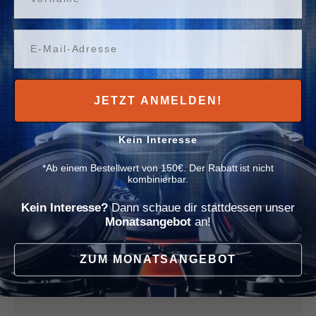
Γ
Bass-Fernbedienung
Email
für alle POWER MICRO Verstärker
JETZT ANMELDEN!
Zahlung & Sicherheit
Kein Interesse
Bezahlmethoden
*Ab einem Bestellwert von 150€. Der Rabatt ist nicht
kombinierbar.
Kein Interesse?
Dann schaue dir stattdessen unser
Monatsangebot
an!
Ihre Zahlungsinformationen werden sicher
verarbeitet. Wir speichern weder
ZUM MONATSANGEBOT
Kreditkartendaten noch haben wir Zugriff auf Ihre
Kreditkarteninformationen.