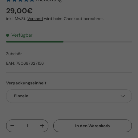
Normaler Preis
29,00€
inkl. MwSt.
Versand
wird beim Checkout berechnet.
Verfügbar
Zubehör
EAN:
780687327156
Verpackungseinheit
Einzeln
Anzahl
In den Warenkorb
Menge verringern
Menge erhöhen