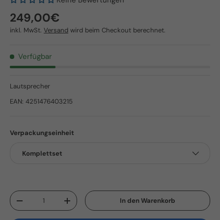
Normaler Preis
249,00€
inkl. MwSt.
Versand
wird beim Checkout berechnet.
Verfügbar
Lautsprecher
EAN:
4251476403215
Verpackungseinheit
Komplettset
Anzahl
In den Warenkorb
Menge verringern
Menge erhöhen