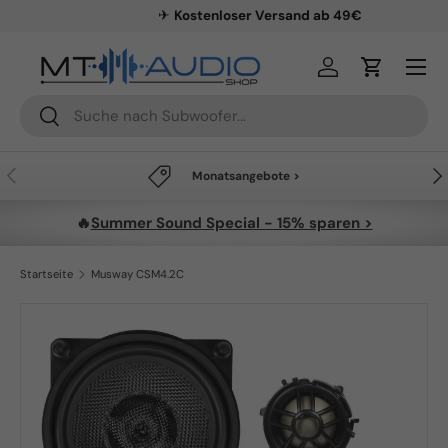
✈
Kostenloser Versand ab 49€
Direkt zum Inhalt
Menü
Einloggen
Einkaufsw
Suchen
Suchen
Vorherige
Näc
Monatsangebote >
🔥
Summer Sound Special - 15% sparen >
Startseite
Musway CSM4.2C
Zu Produktinformationen springen