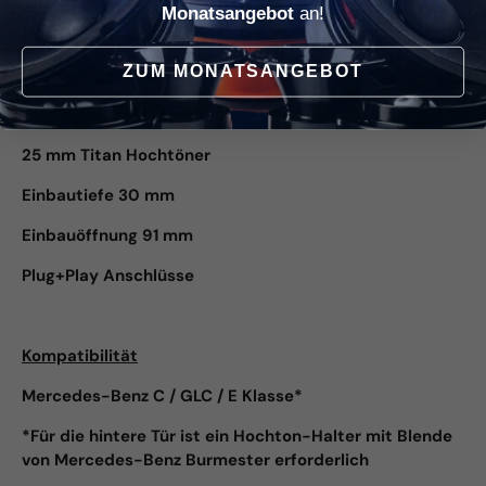
Monatsangebot
an!
10 cm Mitteltöner
ZUM MONATSANGEBOT
Glasfaser-Membran
Dual Neodym Magnet
25 mm Titan Hochtöner
Einbautiefe 30 mm
Einbauöffnung 91 mm
Plug+Play Anschlüsse
Kompatibilität
Mercedes-Benz C / GLC / E Klasse*
*Für die hintere Tür ist ein Hochton-Halter mit Blende
von Mercedes-Benz Burmester erforderlich