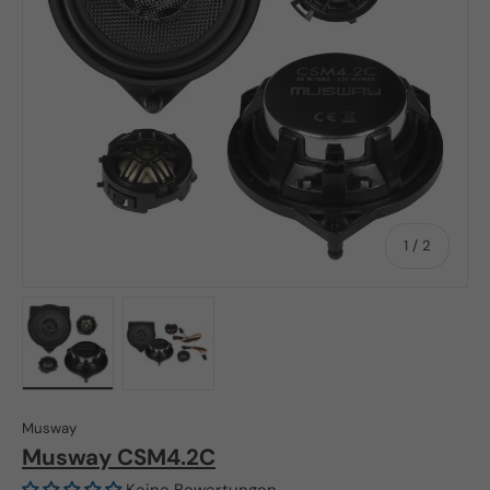
von
1
/
2
Bild 1 in Galerieansicht laden
Bild 2 in Galerieansicht laden
Musway
Musway CSM4.2C
Keine Bewertungen