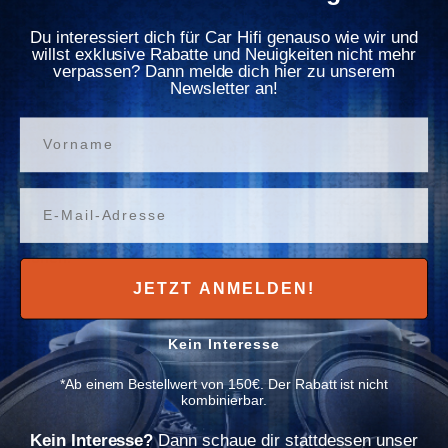
Γ
Originalsystemen im Vordergrund. Superleichte
Du interessiert dich für Car Hifi genauso wie wir und
Glasfaser-Membranen und effiziente Neodym-
willst exklusive Rabatte und Neuigkeiten nicht mehr
Magnet-Antriebe sorgen auch bei den CSM Modellen
verpassen? Dann melde dich hier zu unserem
schon bei geringer Verstärkerleistung für
Newsletter an!
wirkungsgradstarke Soundperformance. Die 10 cm
Lautsprecher sind hingegen mit nicht gerade kleineren
Vorname
30 mm CCAW Schwingspulen bestückt, die ebenfalls
für grandiose Klangerlebnisse sorgen. Der 25 mm
Titan-Hochtöner CSM1T (auch bei CSM4.2C enthalten)
Email
mit Neodym-Magnet Antrieb überzeugt mit linearem
Frequenzgang bis über 20 kHz und kristallklaren
Höhen.
JETZT ANMELDEN!
Technische Daten
Kein Interesse
60 Watt/RMS, 120 Watt/Max.
*Ab einem Bestellwert von 150€. Der Rabatt ist nicht
kombinierbar.
Impedanz 4 Ohm
Kein Interesse?
Dann schaue dir stattdessen unser
Frequenzbereich 75 - 22000 Hz