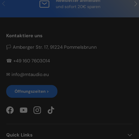
Newsletter anmelden
Vorherige
Näc
und sofort 20€ sparen
Kontaktiere uns
🏳 Amberger Str. 17, 91224 Pommelsbrunn
☎ +49 160 7603014
✉ info@mtaudio.eu
Öffnungszeiten >
Facebook
YouTube
Instagram
TikTok
Quick Links