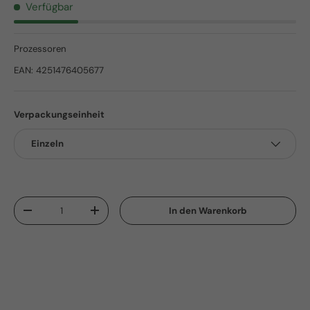
Verfügbar
Prozessoren
EAN:
4251476405677
Verpackungseinheit
Einzeln
Anzahl
In den Warenkorb
Menge verringern
Menge erhöhen