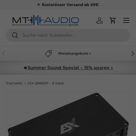
✈
Kostenloser Versand ab 49€
Direkt zum Inhalt
Menü
Einloggen
Einkaufsw
Suchen
Suchen
Vorherige
Näc
Monatsangebote >
🔥
Summer Sound Special - 15% sparen >
Startseite
ESX QM66SP - 6 Kanal
Zu Produktinformationen springen