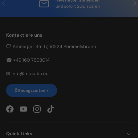
Newsletter anmelden
Vorherige
Näc
und sofort 20€ sparen
Kontaktiere uns
🏳 Amberger Str. 17, 91224 Pommelsbrunn
☎ +49 160 7603014
✉ info@mtaudio.eu
Öffnungszeiten >
Facebook
YouTube
Instagram
TikTok
Quick Links