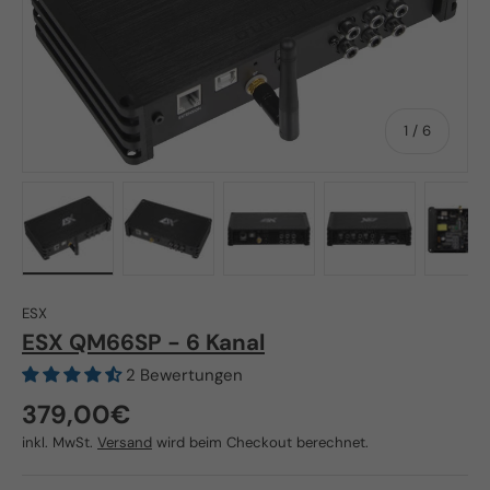
von
1
/
6
Bild 1 in Galerieansicht laden
Bild 2 in Galerieansicht laden
Bild 3 in Galerieansicht lade
Bild 4 in Galeri
Bi
ESX
ESX QM66SP - 6 Kanal
2 Bewertungen
Normaler Preis
379,00€
inkl. MwSt.
Versand
wird beim Checkout berechnet.