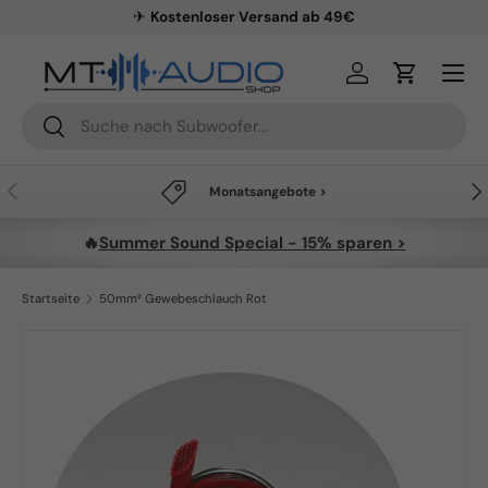
✈
Kostenloser Versand ab 49€
Direkt zum Inhalt
Menü
Einloggen
Einkaufsw
Suchen
Suchen
Vorherige
Näc
Monatsangebote >
🔥
Summer Sound Special - 15% sparen >
Startseite
50mm² Gewebeschlauch Rot
Zu Produktinformationen springen