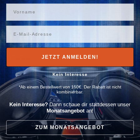
Γ
✓
Durchmesser:
14mm
Vorname
✓
Farbe:
Rot
✓
Verpackungseinheit:
1 Meter
Email
✓ Gewebeschlauch
✓ Kabelkennzeichnung
JETZT ANMELDEN!
✓ Flexibel
✓ Kabelschutz
Kein Interesse
Verpackungseinheit:
*Ab einem Bestellwert von 150€. Der Rabatt ist nicht
z.B. 1 Stück = 1 Meter
kombinierbar.
5 Stück = 5 Meter (Max. 10m am Stück)
Kein Interesse?
Dann schaue dir stattdessen unser
Monatsangebot
an!
Zahlung & Sicherheit
ZUM MONATSANGEBOT