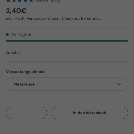
Normaler Preis
2,40€
inkl. MwSt.
Versand
wird beim Checkout berechnet.
Verfügbar
Zubehör
Verpackungseinheit
Meterware
Anzahl
In den Warenkorb
Menge verringern
Menge erhöhen