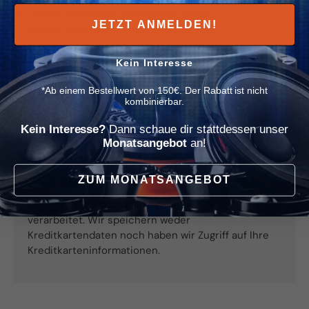
✓
1 Stück entspricht 1 laufenden Meter
JETZT ANMELDEN!
✓
5 Stück entspricht 5 laufende Meter
Kein Interesse
*Ab einem Bestellwert von 150€. Der Rabatt ist nicht
Zahlung & Sicherheit
kombinierbar.
Kein Interesse?
Dann schaue dir stattdessen unser
Bezahlmethoden
Monatsangebot
an!
ZUM MONATSANGEBOT
Ihre Zahlungsinformationen werden sicher
verarbeitet. Wir speichern weder
Kreditkartendaten noch haben wir Zugriff auf Ihre
Kreditkarteninformationen.