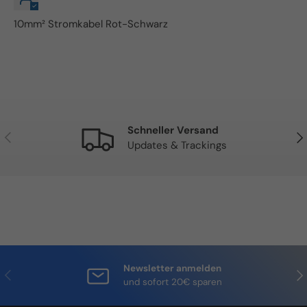
10mm² Stromkabel Rot-Schwarz
Schneller Versand
Vorherige
Näc
Updates & Trackings
Newsletter anmelden
Vorherige
Näc
und sofort 20€ sparen