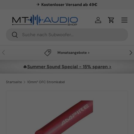
✈
Kostenloser Versand ab 49€
Direkt zum Inhalt
Menü
Einloggen
Einkaufsw
Suchen
Suchen
Vorherige
Näc
Monatsangebote >
🔥
Summer Sound Special - 15% sparen >
Startseite
10mm² OFC Stromkabel
Zu Produktinformationen springen