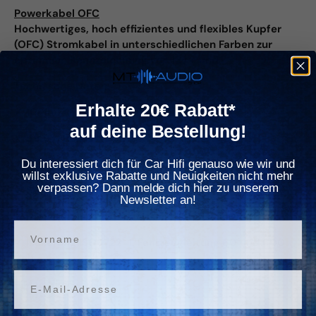
Γ
Powerkabel OFC
Hochwertiges, hoch effizientes und flexibles Kupfer
(OFC) Stromkabel in unterschiedlichen Farben zur
optimalen Kennzeichnung von 12v + und -
Technische Daten:
Erhalte 20€ Rabatt*
✓ 10
mm² Querschnitt / Einzelader
auf deine Bestellung!
✓
99,9% Kupfer (ECu)
Du interessiert dich für Car Hifi genauso wie wir und
✓
verdrillter 0,20 mm Aufbau
willst exklusive Rabatte und Neuigkeiten nicht mehr
verpassen? Dann melde dich hier zu unserem
✓
Soft-Touch Oberfläche (matt/gefrostet)
Newsletter an!
✓
robuste, flexible und ölresistente Isolierung
Vorname
✓
Isolierung ISO6722-1, Fahrzeugleitung 60 und 600
Volt
Email
- Made in Germany
Lieferumfang: