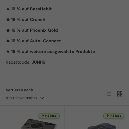
🔥
16 % auf BassHabit
🔥 16 % auf Crunch
🔥 16 % auf Phoenix Gold
🔥 16 % auf Auto-Connect
🔥
16 % auf weitere ausgewählte Produkte
Rabattcode
: JUNI16
Sortieren nach
Produktlist
Produ
Am relevantesten
✈ 1-2 Tage
✈ 1-3 Tage