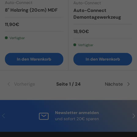
Auto-Connect
Auto-Connect
8" Holzring (20cm) MDF
Auto-Connect
Demontagewerkzeug
Normaler Preis
11,90€
Normaler Preis
18,90€
Verfügbar
Verfügbar
In den Warenkorb
In den Warenkorb
Vorherige
Seite 1 / 24
Nächste
Newsletter anmelden
Vorherige
Näc
und sofort 20€ sparen