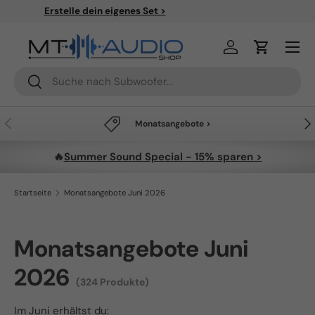
✈
Kostenloser Versand ab 49€
Direkt zum Inhalt
Menü
Einloggen
Einkaufsw
Suchen
Suchen
Vorherige
Näc
Monatsangebote >
🔥
Summer Sound Special - 15% sparen >
Startseite
Monatsangebote Juni 2026
Monatsangebote Juni
2026
(324 Produkte)
Im Juni erhältst du: