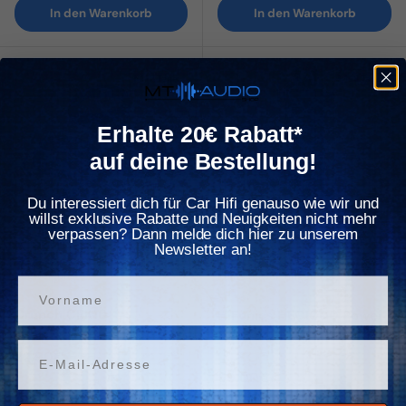
Γ
In den Warenkorb
In den Warenkorb
✈ 1-2 Tage
✈ 1-3 Tage
Erhalte 20€ Rabatt*
auf deine Bestellung!
Du interessiert dich für Car Hifi genauso wie wir und
Summer-Deal
willst exklusive Rabatte und Neuigkeiten nicht mehr
1 Farad Power Cap
Summer-Deal
verpassen? Dann melde dich hier zu unserem
Newsletter an!
1 Bewertung
Keine Bewertungen
Vorname
Crunch
HiFonics
Crunch CRK10
HiFonics HFC1000 Power
Cap
Normaler Preis
22,90€
Email
Normaler Preis
69,00€
Verfügbar