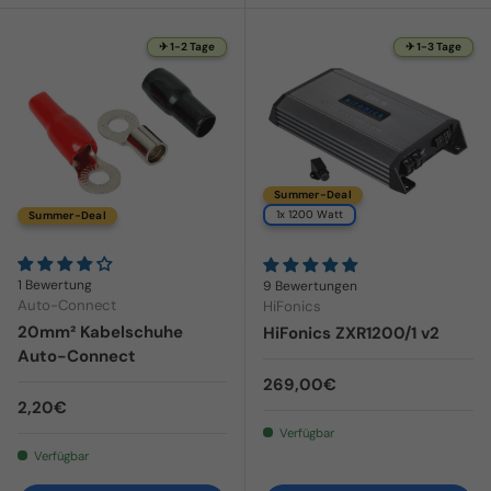
✈ 1-2 Tage
✈ 1-3 Tage
Summer-Deal
1x 1200 Watt
Summer-Deal
1 Bewertung
9 Bewertungen
Auto-Connect
HiFonics
20mm² Kabelschuhe
HiFonics ZXR1200/1 v2
Auto-Connect
Normaler Preis
269,00€
Normaler Preis
2,20€
Verfügbar
Verfügbar