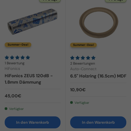
Summer-Deal
Summer-Deal
1 Bewertung
2 Bewertungen
HiFonics
Auto-Connect
HiFonics ZEUS 120dB -
6.5" Holzring (16.5cm) MDF
1.8mm Dämmung
Normaler Preis
10,90€
Normaler Preis
45,00€
Verfügbar
Verfügbar
In den Warenkorb
In den Warenkorb