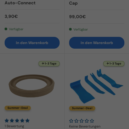
Auto-Connect
Cap
Normaler Preis
3,90€
Normaler Preis
99,00€
Verfügbar
Verfügbar
In den Warenkorb
In den Warenkorb
✈ 1-3 Tage
✈ 1-3 Tage
Summer-Deal
Summer-Deal
1 Bewertung
Keine Bewertungen