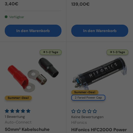
Normaler Preis
3,40€
Normaler Preis
139,00€
Verfügbar
In den Warenkorb
In den Warenkorb
✈ 1-2 Tage
✈ 1-3 Tage
Summer-Deal
2 Farad Power Cap
Summer-Deal
1 Bewertung
Keine Bewertungen
Auto-Connect
HiFonics
50mm² Kabelschuhe
HiFonics HFC2000 Power