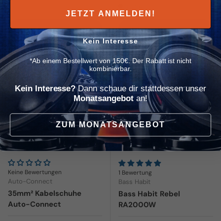
Verfügbar
JETZT ANMELDEN!
In den Warenkorb
In den Warenkorb
Kein Interesse
*Ab einem Bestellwert von 150€. Der Rabatt ist nicht
✈ 1-3 Tage
✈ Im Zulauf
kombinierbar.
Kein Interesse?
Dann schaue dir stattdessen unser
Monatsangebot
an!
ZUM MONATSANGEBOT
1x 1000 Watt
Summer-Deal
Keine Bewertungen
1 Bewertung
Auto-Connect
Bass Habit
35mm² Kabelschuhe
Bass Habit Rebel
Auto-Connect
RA2000W