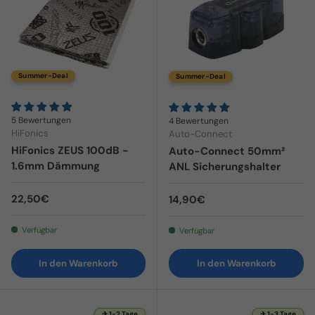
Summer-Deal
Summer-Deal
5 Bewertungen
4 Bewertungen
HiFonics
Auto-Connect
HiFonics ZEUS 100dB -
Auto-Connect 50mm²
1.6mm Dämmung
ANL Sicherungshalter
Normaler Preis
22,50€
Normaler Preis
14,90€
Verfügbar
Verfügbar
In den Warenkorb
In den Warenkorb
✈ 1-2 Tage
✈ 1-3 Tage