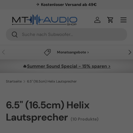
✈
Kostenloser Versand ab 49€
Direkt zum Inhalt
Menü
Einloggen
Einkaufsw
Suchen
Suchen
Vorherige
Näc
Monatsangebote >
🔥
Summer Sound Special - 15% sparen >
Startseite
6.5" (16.5cm) Helix Lautsprecher
6.5" (16.5cm) Helix
Lautsprecher
(10 Produkte)