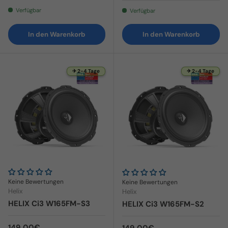
Verfügbar
Verfügbar
In den Warenkorb
In den Warenkorb
✈ 2-4 Tage
✈ 2-4 Tage
Keine Bewertungen
Keine Bewertungen
Helix
Helix
HELIX Ci3 W165FM-S3
HELIX Ci3 W165FM-S2
Normaler Preis
149,00€
Normaler Preis
149,00€