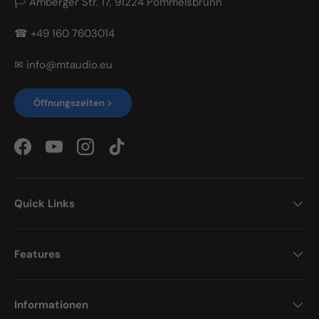
🏳 Amberger Str. 17, 91224 Pommelsbrunn
☎ +49 160 7603014
✉ info@mtaudio.eu
Öffnungszeiten >
Facebook
YouTube
Instagram
TikTok
Quick Links
Features
Informationen