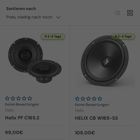
Sortieren nach
Produktlist
Produ
Preis, niedrig nach hoch
✈ 2-4 Tage
✈ 2-4 Tage
Keine Bewertungen
Keine Bewertungen
Helix
Helix
Helix PF C165.2
HELIX CB W165-S3
Normaler Preis
99,00€
Normaler Preis
109,00€