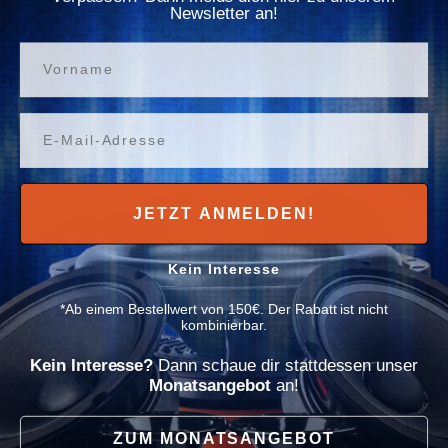
Γ
Newsletter an!
Normaler Preis
199,00€
Normaler Preis
199,00€
Vorname
Verfügbar
Verfügbar
In den Warenkorb
In den Warenkorb
Email
✈ 2-4 Tage
✈ 2-4 Tage
JETZT ANMELDEN!
Kein Interesse
*Ab einem Bestellwert von 150€. Der Rabatt ist nicht
kombinierbar.
Kein Interesse?
Dann schaue dir stattdessen unser
Monatsangebot
an!
2 Bewertungen
3 Bewertungen
Helix
Helix
ZUM MONATSANGEBOT
HELIX Ci3 W200FM-S3/S2
HELIX Ci3 K165.2FM