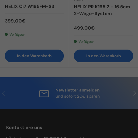
HELIX Ci7 W165FM-S3
HELIX PR K165.2 - 16.5cm
2-Wege-System
Normaler Preis
399,00€
Normaler Preis
499,00€
Verfügbar
Verfügbar
In den Warenkorb
In den Warenkorb
Newsletter anmelden
Vorherige
Näc
und sofort 20€ sparen
Kontaktiere uns