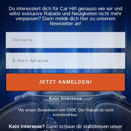
Γ
HiFonics ATL12BPS
HiFonics BRX42
Du interessiert dich für Car Hifi genauso wie wir und
willst exklusive Rabatte und Neuigkeiten nicht mehr
verpassen? Dann melde dich hier zu unserem
Normaler Preis
349,00€
Normaler Preis
59,00€
Newsletter an!
Verfügbar
Verfügbar
Vorname
In den Warenkorb
In den Warenkorb
Email
✈ 1-4 Tage
✈ 1-4 Tage
JETZT ANMELDEN!
Kein Interesse
*Ab einem Bestellwert von 150€. Der Rabatt ist nicht
kombinierbar.
Kein Interesse?
Dann schaue dir stattdessen unser