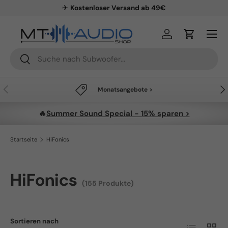
✈
Kostenloser Versand ab 49€
Direkt zum Inhalt
Menü
Einloggen
Einkaufsw
Suchen
Suchen
Vorherige
Näc
Monatsangebote >
🔥
Summer Sound Special - 15% sparen >
Startseite
HiFonics
HiFonics
(155 Produkte)
Sortieren nach
Produktlist
Produ