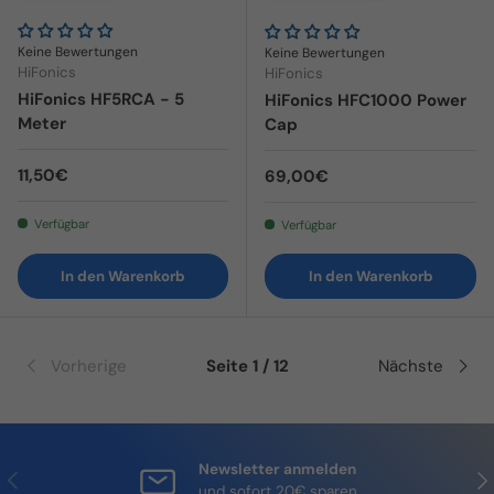
Keine Bewertungen
Keine Bewertungen
HiFonics
HiFonics
HiFonics HF5RCA - 5
HiFonics HFC1000 Power
Meter
Cap
Normaler Preis
11,50€
Normaler Preis
69,00€
Verfügbar
Verfügbar
In den Warenkorb
In den Warenkorb
Vorherige
Seite 1 / 12
Nächste
Newsletter anmelden
Vorherige
Näc
und sofort 20€ sparen