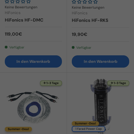
Keine Bewertungen
Keine Bewertungen
HiFonics
HiFonics
HiFonics HF-DMC
HiFonics HF-RKS
Normaler Preis
119,00€
Normaler Preis
19,90€
Verfügbar
Verfügbar
In den Warenkorb
In den Warenkorb
✈ 1-3 Tage
✈ 1-3 Tage
Summer-Deal
1 Farad Power Cap
Summer-Deal