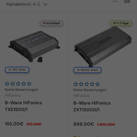
Alphabetisch, A-Z
✈ Im Zulauf
✈ 1-2 Tage
1x 750 Watt
1x 13000 Watt
Keine Bewertungen
Keine Bewertungen
HiFonics
HiFonics
B-Ware HiFonics
B-Ware HiFonics
TXE1500/1
ZXT13000/1
Verkaufspreis
Normaler Preis
155,00€
Verkaufspreis
Normaler Preis
699,00€
199,00€
1.399,00€