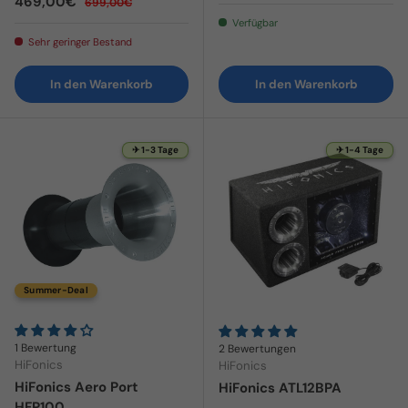
Verkaufspreis
469,00€
699,00€
Verfügbar
Sehr geringer Bestand
In den Warenkorb
In den Warenkorb
✈ 1-3 Tage
✈ 1-4 Tage
Summer-Deal
1 Bewertung
2 Bewertungen
HiFonics
HiFonics
HiFonics Aero Port
HiFonics ATL12BPA
HFP100