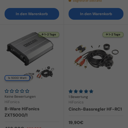
Begrenzter Bestand
In den Warenkorb
In den Warenkorb
✈ 1-2 Tage
✈ 1-2 Tage
1x 5000 Watt
Keine Bewertungen
1 Bewertung
HiFonics
HiFonics
B-Ware HiFonics
Cinch-Bassregler HF-RC1
ZXT5000/1
Normaler Preis
19,90€
Normaler Preis