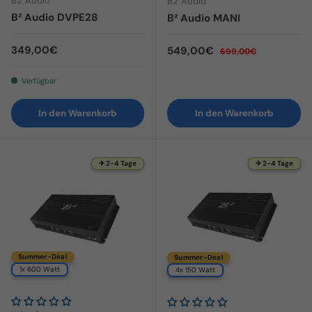
B2 Audio
B2 Audio
B² Audio DVPE28
B² Audio MANI
Normaler Preis
349,00€
Verkaufspreis
Normaler Preis
549,00€
699,00€
Verfügbar
In den Warenkorb
In den Warenkorb
✈ 2-4 Tage
✈ 2-4 Tage
Summer-Deal
Summer-Deal
1x 600 Watt
4x 150 Watt