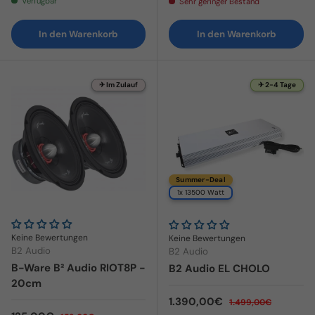
Verfügbar
Sehr geringer Bestand
In den Warenkorb
In den Warenkorb
✈ Im Zulauf
✈ 2-4 Tage
Summer-Deal
1x 13500 Watt
Keine Bewertungen
Keine Bewertungen
B2 Audio
B2 Audio
B-Ware B² Audio RIOT8P -
B2 Audio EL CHOLO
20cm
Verkaufspreis
Normaler Preis
1.390,00€
1.499,00€
Normaler Preis