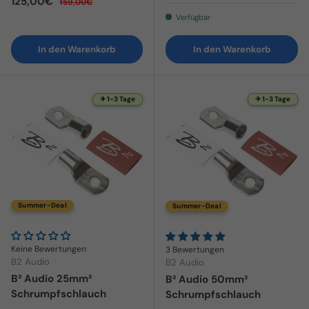
Verkaufspreis
125,00€
159,00€
Verfügbar
In den Warenkorb
In den Warenkorb
✈ 1-3 Tage
✈ 1-3 Tage
Summer-Deal
Summer-Deal
Keine Bewertungen
3 Bewertungen
B2 Audio
B2 Audio
B² Audio 25mm²
B² Audio 50mm²
Schrumpfschlauch
Schrumpfschlauch