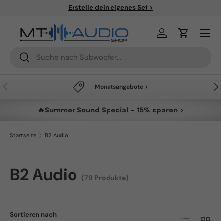
✈
Kostenloser Versand ab 49€
Direkt zum Inhalt
Menü
Einloggen
Einkaufsw
Suchen
Suchen
Vorherige
Näc
Monatsangebote >
🔥
Summer Sound Special - 15% sparen >
Startseite
B2 Audio
B2 Audio
(79 Produkte)
Sortieren nach
Produktlist
Produ