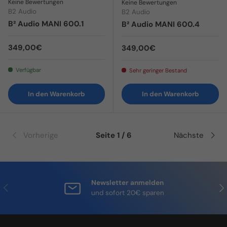
Keine Bewertungen
Keine Bewertungen
B2 Audio
B2 Audio
B² Audio MANI 600.1
B² Audio MANI 600.4
Normaler Preis
349,00€
Normaler Preis
349,00€
Verfügbar
Sehr geringer Bestand
In den Warenkorb
In den Warenkorb
Vorherige
Seite 1 / 6
Nächste
Newsletter anmelden
Vorherige
Näc
und sofort 20€ sparen