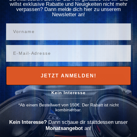
Γ
B² Audio Aquadust 800.4
B² Audio Bassregler Clip
willst exklusive Rabatte und Neuigkeiten nicht mehr
verpassen? Dann melde dich hier zu unserem
Normaler Preis
Newsletter an!
259,00€
Normaler Preis
34,90€
Verfügbar
Vorname
Sehr geringer Bestand
In den Warenkorb
In den Warenkorb
Email
✈ Im Zulauf
✈ Im Zulauf
JETZT ANMELDEN!
Kein Interesse
*Ab einem Bestellwert von 150€. Der Rabatt ist nicht
kombinierbar.
1000 Watt RMS
Kein Interesse?
Dann schaue dir stattdessen unser
Monatsangebot
an!
2 Bewertungen
1 Bewertung
B2 Audio