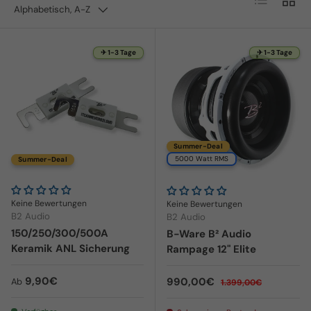
Alphabetisch, A-Z
✈ 1-3 Tage
✈ 1-3 Tage
Summer-Deal
5000 Watt RMS
Summer-Deal
Keine Bewertungen
Keine Bewertungen
B2 Audio
B2 Audio
150/250/300/500A
B-Ware B² Audio
Keramik ANL Sicherung
Rampage 12" Elite
Normaler Preis
9,90€
Verkaufspreis
Normaler Preis
990,00€
Ab
1.399,00€